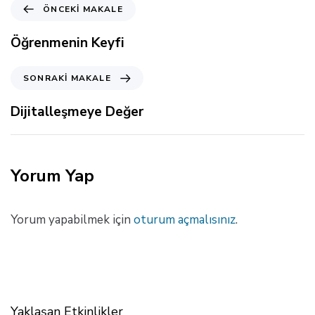
Ö
ÖNCEKI MAKALE
n
c
Öğrenmenin Keyfi
e
k
S
SONRAKI MAKALE
i
o
M
n
Dijitalleşmeye Değer
a
r
k
a
a
k
l
i
Yorum Yap
e
M
a
k
Yorum yapabilmek için
oturum açmalısınız
.
a
l
e
Yaklaşan Etkinlikler