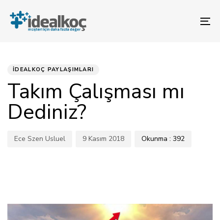
Bağlantılara
Birincil
atla
gezinme
To
bölümüne
na
geç
YAYINLANAN:
Yazar
Yayınlandı:
İçeriğe
atla
İDEALKOÇ PAYLAŞIMLARI
Takım Çalışması mı
Dediniz?
Ece Szen Usluel
9 Kasım 2018
Okunma :
392