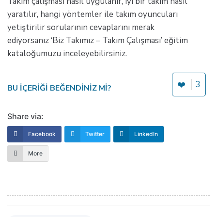
Takım çalışması nasıl uygulanır, iyi bir takım nasıl
yaratılır, hangi yöntemler ile takım oyuncuları
yetiştirilir sorularının cevaplarını merak
ediyorsanız ‘Biz Takımız – Takım Çalışması’ eğitim
kataloğumuzu inceleyebilirsiniz.
❤️
3
BU IÇERIĞI BEĞENDINIZ MI?
Share via:
Facebook
Twitter
LinkedIn
More