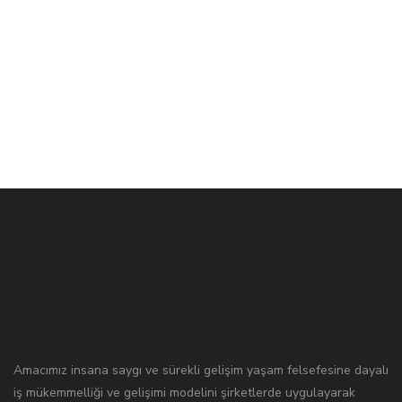
Amacımız insana saygı ve sürekli gelişim yaşam felsefesine dayalı
iş mükemmelliği ve gelişimi modelini şirketlerde uygulayarak