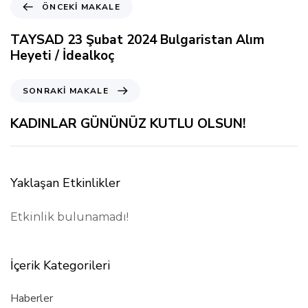
Ö
ÖNCEKI MAKALE
n
c
TAYSAD 23 Şubat 2024 Bulgaristan Alım
e
Heyeti / İdealkoç
k
i
S
SONRAKI MAKALE
M
o
a
n
KADINLAR GÜNÜNÜZ KUTLU OLSUN!
k
r
a
a
l
k
e
i
Yaklaşan Etkinlikler
M
a
Etkinlik bulunamadı!
k
a
l
İçerik Kategorileri
e
Haberler