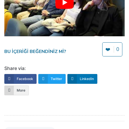
❤️
0
BU IÇERIĞI BEĞENDINIZ MI?
Share via:
Facebook
Twitter
LinkedIn
More