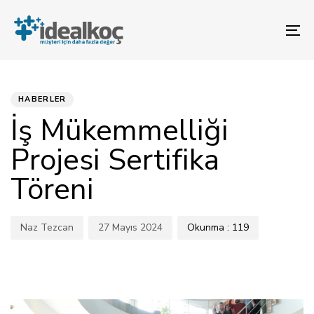
Bağlantılara
Birincil
atla
gezinme
To
bölümüne
na
geç
YAYINLANAN:
Yazar
Yayınlandı:
İçeriğe
atla
HABERLER
İş Mükemmelliği
Projesi Sertifika
Töreni
Naz Tezcan
27 Mayıs 2024
Okunma :
119