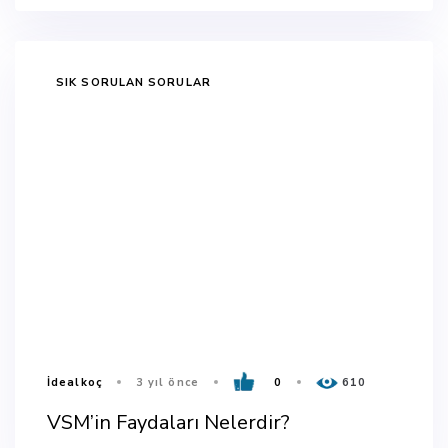
TAGS
SIK SORULAN SORULAR
İdealkoç
3 yıl önce
0
610
VSM’in Faydaları Nelerdir?