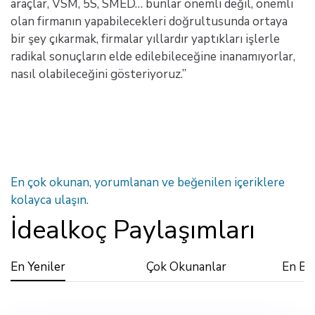
araçlar, VSM, 5S, SMED… bunlar önemli değil, önemli
olan firmanın yapabilecekleri doğrultusunda ortaya
bir şey çıkarmak, firmalar yıllardır yaptıkları işlerle
radikal sonuçların elde edilebileceğine inanamıyorlar,
nasıl olabileceğini gösteriyoruz.”
En çok okunan, yorumlanan ve beğenilen içeriklere
kolayca ulaşın.
İdealkoç Paylaşımları
En Yeniler
Çok Okunanlar
En Be