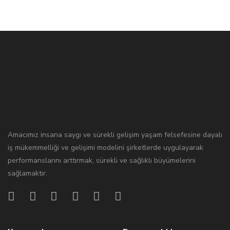
Amacımız insana saygı ve sürekli gelişim yaşam felsefesine dayalı
iş mükemmelliği ve gelişimi modelini şirketlerde uygulayarak
performanslarını arttırmak, sürekli ve sağlıklı büyümelerini
sağlamaktır.