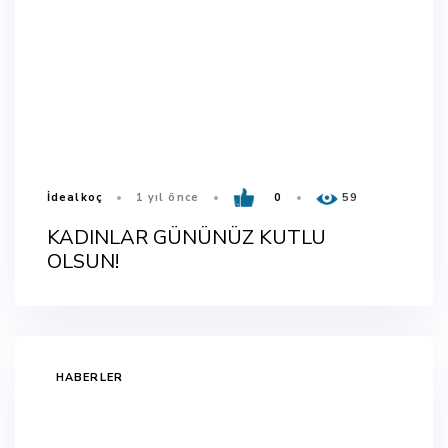
İdealkoç
1 yıl önce
0
59
KADINLAR GÜNÜNÜZ KUTLU
OLSUN!
TAGS
HABERLER