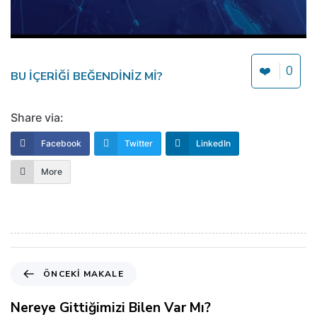
❤️
0
BU IÇERIĞI BEĞENDINIZ MI?
Share via:
Facebook
Twitter
LinkedIn
More
Ö
ÖNCEKI MAKALE
n
c
Nereye Gittiğimizi Bilen Var Mı?