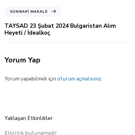
e
k
S
SONRAKI MAKALE
i
o
M
n
TAYSAD 23 Şubat 2024 Bulgaristan Alım
a
r
Heyeti / İdealkoç
k
a
a
k
l
i
e
M
Yorum Yap
a
k
a
Yorum yapabilmek için
oturum açmalısınız
.
l
e
Yaklaşan Etkinlikler
Etkinlik bulunamadı!