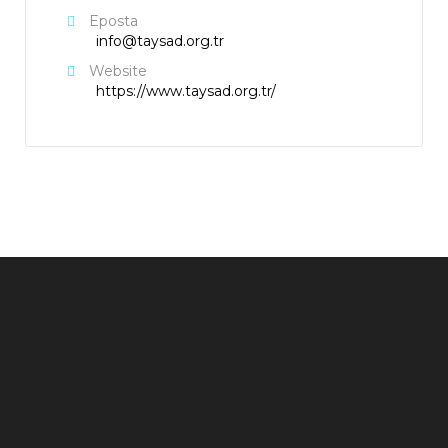
Eposta
info@taysad.org.tr
Website
https://www.taysad.org.tr/