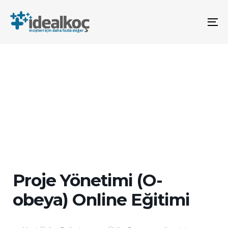
Bağlantılara
Birincil
atla
gezinme
To
bölümüne
na
geç
İçeriğe
atla
Proje Yönetimi (O-
obeya) Online Eğitimi