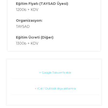
Eğitim Fiyatı (TAYSAD Üyesi)
:
1200₺ + KDV
Organizasyon:
TAYSAD
Eğitim Ücreti (Diğer)
:
1300₺ + KDV
+ Google Takvim'e ekle
+ iCal / Outlook dışa aktarma