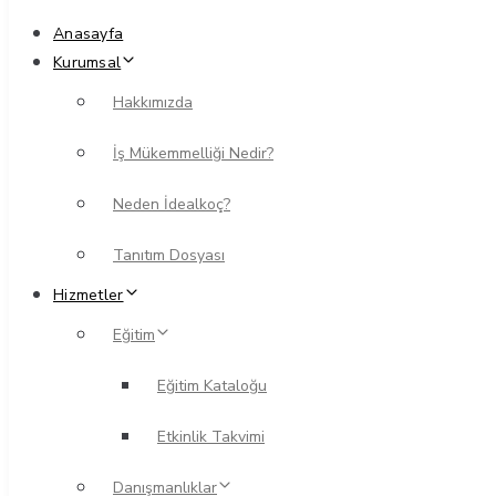
Anasayfa
Kurumsal
Hakkımızda
İş Mükemmelliği Nedir?
Neden İdealkoç?
Tanıtım Dosyası
Hizmetler
Eğitim
Eğitim Kataloğu
Etkinlik Takvimi
Danışmanlıklar