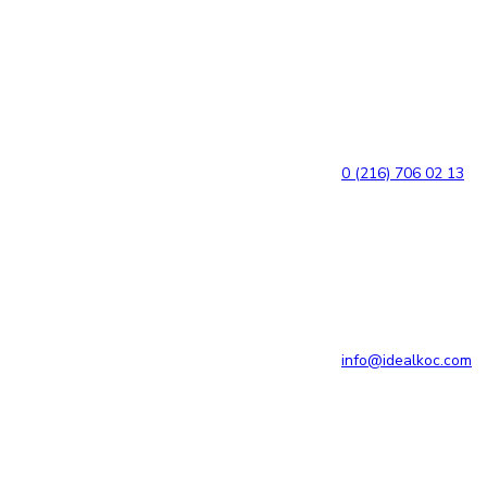
Bağlantılara
Birincil
atla
gezinme
bölümüne
geç
İçeriğe
atla
0 (216) 706 02 13
info@idealkoc.com