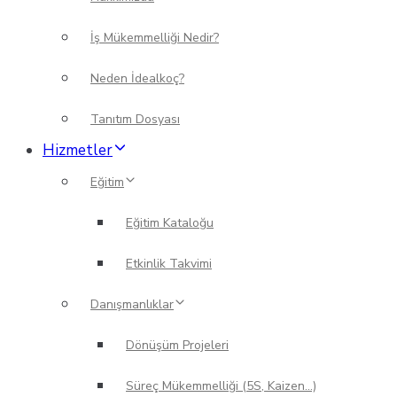
İş Mükemmelliği Nedir?
Neden İdealkoç?
Tanıtım Dosyası
Hizmetler
Eğitim
Eğitim Kataloğu
Etkinlik Takvimi
Danışmanlıklar
Dönüşüm Projeleri
Süreç Mükemmelliği (5S, Kaizen…)