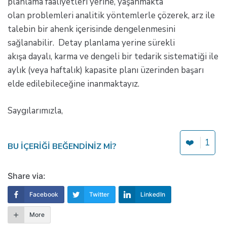
planlama faaliyetleri yerine, yaşanmakta
olan problemleri analitik yöntemlerle çözerek, arz ile
talebin bir ahenk içerisinde dengelenmesini
sağlanabilir. Detay planlama yerine sürekli
akışa dayalı, karma ve dengeli bir tedarik sistematiği ile
aylık (veya haftalık) kapasite planı üzerinden başarı
elde edilebileceğine inanmaktayız.
Saygılarımızla,
❤️
1
BU IÇERIĞI BEĞENDINIZ MI?
Share via:
Facebook
Twitter
LinkedIn
More