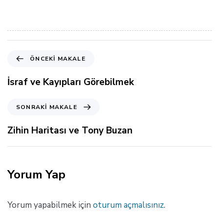
Ö
ÖNCEKI MAKALE
n
c
İsraf ve Kayıpları Görebilmek
e
k
S
SONRAKI MAKALE
i
o
M
n
Zihin Haritası ve Tony Buzan
a
r
k
a
a
k
l
i
Yorum Yap
e
M
a
k
Yorum yapabilmek için
oturum açmalısınız
.
a