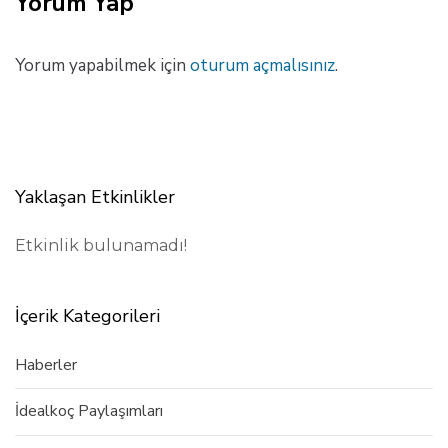
Yorum Yap
M
a
k
Yorum yapabilmek için
oturum açmalısınız
.
a
l
e
Yaklaşan Etkinlikler
Etkinlik bulunamadı!
İçerik Kategorileri
Haberler
İdealkoç Paylaşımları