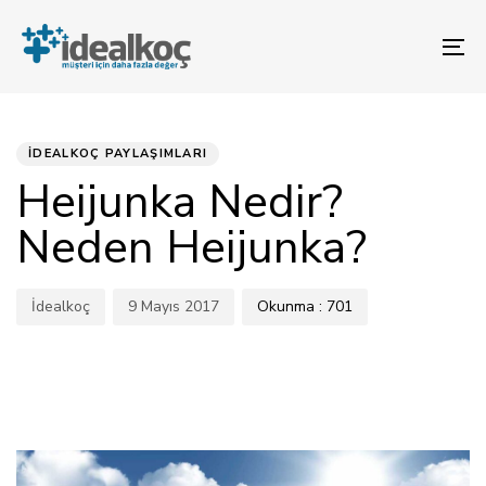
Bağlantılara
Birincil
atla
gezinme
To
bölümüne
na
geç
YAYINLANAN:
Yazar
Yayınlandı:
İçeriğe
atla
İDEALKOÇ PAYLAŞIMLARI
Heijunka Nedir?
Neden Heijunka?
İdealkoç
9 Mayıs 2017
Okunma :
701