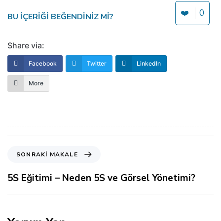
❤️
0
BU IÇERIĞI BEĞENDINIZ MI?
Share via:
Facebook
Twitter
LinkedIn
More
S
SONRAKI MAKALE
o
n
5S Eğitimi – Neden 5S ve Görsel Yönetimi?
r
a
k
i