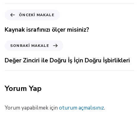
Ö
ÖNCEKI MAKALE
n
c
Kaynak israfınızı ölçer misiniz?
e
k
S
SONRAKI MAKALE
i
o
M
n
Değer Zinciri ile Doğru İş İçin Doğru İşbirlikleri
a
r
k
a
a
k
l
i
Yorum Yap
e
M
a
k
Yorum yapabilmek için
oturum açmalısınız
.
a
l
e