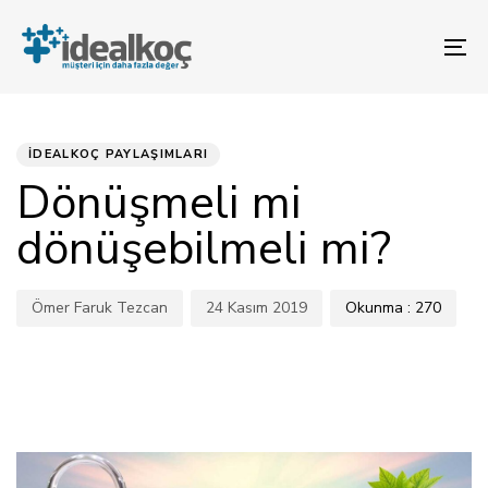
Bağlantılara
Birincil
atla
gezinme
To
bölümüne
na
geç
YAYINLANAN:
Yazar
Yayınlandı:
İçeriğe
atla
İDEALKOÇ PAYLAŞIMLARI
Dönüşmeli mi
dönüşebilmeli mi?
Ömer Faruk Tezcan
24 Kasım 2019
Okunma :
270