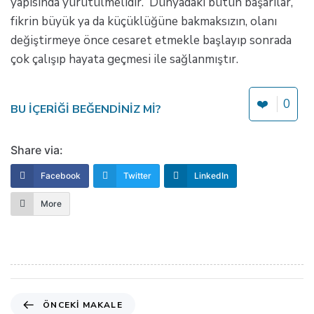
yapısında yürütülmelidir. Dünyadaki bütün başarılar,
fikrin büyük ya da küçüklüğüne bakmaksızın, olanı
değiştirmeye önce cesaret etmekle başlayıp sonrada
çok çalışıp hayata geçmesi ile sağlanmıştır.
❤️
0
BU IÇERIĞI BEĞENDINIZ MI?
Share via:
Facebook
Twitter
LinkedIn
More
Ö
ÖNCEKI MAKALE