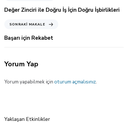
n
c
Değer Zinciri ile Doğru İş İçin Doğru İşbirlikleri
e
k
S
SONRAKI MAKALE
i
o
M
n
Başarı için Rekabet
a
r
k
a
a
k
l
i
Yorum Yap
e
M
a
k
Yorum yapabilmek için
oturum açmalısınız
.
a
l
e
Yaklaşan Etkinlikler