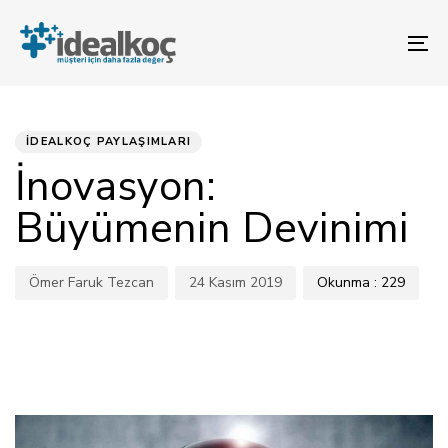
Bağlantılara
Birincil
atla
gezinme
To
bölümüne
na
geç
YAYINLANAN:
Yazar
Yayınlandı:
İçeriğe
atla
İDEALKOÇ PAYLAŞIMLARI
İnovasyon:
Büyümenin Devinimi
Ömer Faruk Tezcan
24 Kasım 2019
Okunma :
229