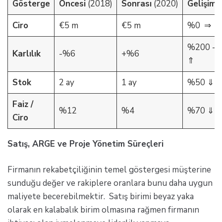
Gösterge
Öncesi
(2018)
Sonrası
(2020)
Gelişim
Ciro
€5 m
€5 m
%0 ⇒
%200 ­­­
Karlılık
-%6
+%6
⇑
Stok
2 ay
1 ay
%50 ⇓
Faiz /
%12
%4
%70 ⇓
Ciro
Satış, ARGE ve Proje Yönetim Süreçleri
Firmanın rekabetçiliğinin temel göstergesi müşterine
sunduğu değer ve rakiplere oranlara bunu daha uygun
maliyete becerebilmektir. Satış birimi beyaz yaka
olarak en kalabalık birim olmasına rağmen firmanın