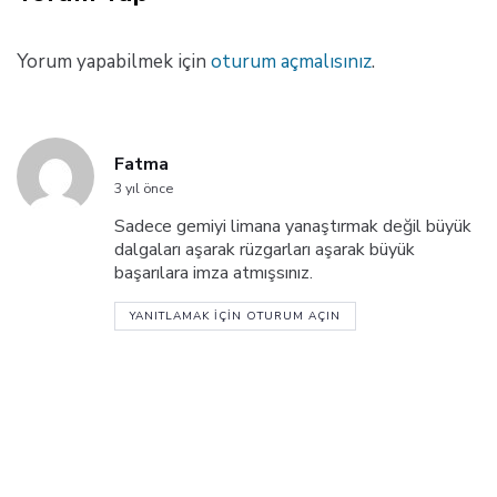
e
M
a
k
Yorum yapabilmek için
oturum açmalısınız
.
a
l
e
Fatma
3 yıl önce
Sadece gemiyi limana yanaştırmak değil büyük
dalgaları aşarak rüzgarları aşarak büyük
başarılara imza atmışsınız.
YANITLAMAK IÇIN OTURUM AÇIN