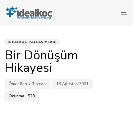
Bağlantılara
Birincil
atla
gezinme
To
bölümüne
na
geç
Yorum
YAYINLANAN:
Yazar
Yayınlandı:
İçeriğe
atla
Gönder
İDEALKOÇ PAYLAŞIMLARI
Bir Dönüşüm
Hikayesi
Ömer Faruk Tezcan
16 Ağustos 2021
Okunma :
528