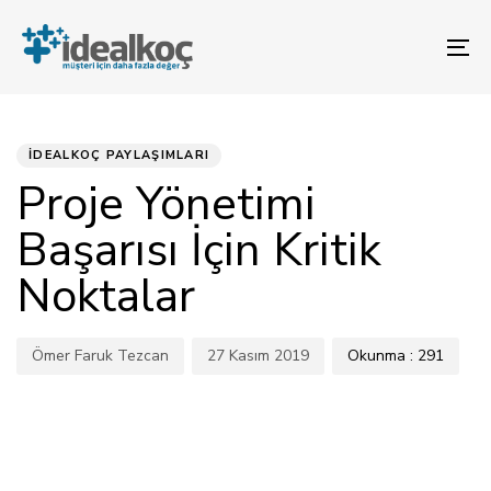
Bağlantılara
Birincil
atla
gezinme
To
bölümüne
na
geç
YAYINLANAN:
Yazar
Yayınlandı:
İçeriğe
atla
İDEALKOÇ PAYLAŞIMLARI
Proje Yönetimi
Başarısı İçin Kritik
Noktalar
Ömer Faruk Tezcan
27 Kasım 2019
Okunma :
291