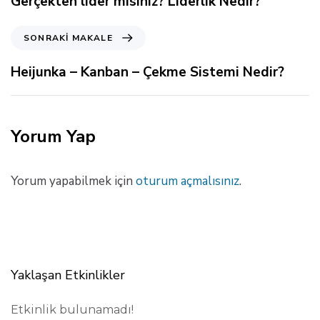
Gerçekten lider misiniz? Liderlik Nedir?
e
k
S
SONRAKI MAKALE
i
o
M
n
Heijunka – Kanban – Çekme Sistemi Nedir?
a
r
k
a
a
k
l
i
Yorum Yap
e
M
a
k
Yorum yapabilmek için
oturum açmalısınız
.
a
l
e
Yaklaşan Etkinlikler
Etkinlik bulunamadı!