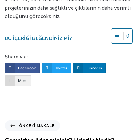
projelerinizin daha sağlıklı ve çıktılarının daha verimli
olduğunu göreceksiniz.
❤️
0
BU IÇERIĞI BEĞENDINIZ MI?
Share via:
Facebook
Twitter
LinkedIn
More
Ö
ÖNCEKI MAKALE
n
c