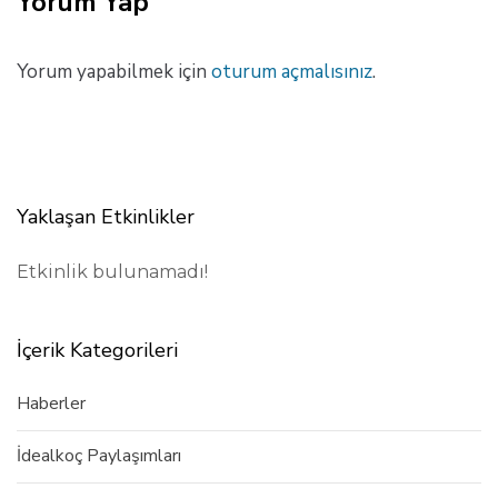
Yorum Yap
e
M
a
k
Yorum yapabilmek için
oturum açmalısınız
.
a
l
e
Yaklaşan Etkinlikler
Etkinlik bulunamadı!
İçerik Kategorileri
Haberler
İdealkoç Paylaşımları