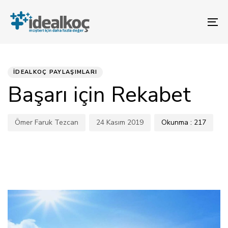
Bağlantılara
Birincil
atla
gezinme
To
bölümüne
na
geç
YAYINLANAN:
Yazar
Yayınlandı:
İçeriğe
atla
İDEALKOÇ PAYLAŞIMLARI
Başarı için Rekabet
Ömer Faruk Tezcan
24 Kasım 2019
Okunma :
217