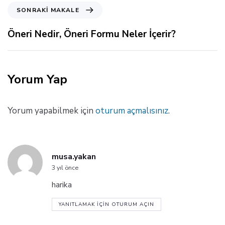
k
S
SONRAKI MAKALE
i
o
M
n
Öneri Nedir, Öneri Formu Neler İçerir?
a
r
k
a
a
k
l
i
Yorum Yap
e
M
a
k
Yorum yapabilmek için
oturum açmalısınız
.
a
l
e
musa.yakan
3 yıl önce
harika
YANITLAMAK IÇIN OTURUM AÇIN