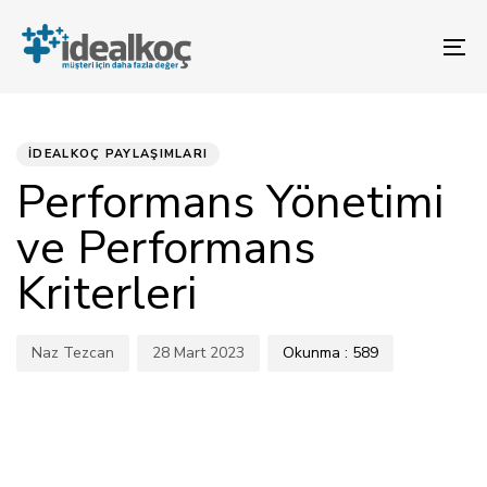
Bağlantılara
Birincil
atla
gezinme
To
bölümüne
na
geç
Yorum
YAYINLANAN:
Yazar
Yayınlandı:
İçeriğe
atla
Gönder
İDEALKOÇ PAYLAŞIMLARI
Performans Yönetimi
ve Performans
Kriterleri
Naz Tezcan
28 Mart 2023
Okunma :
589