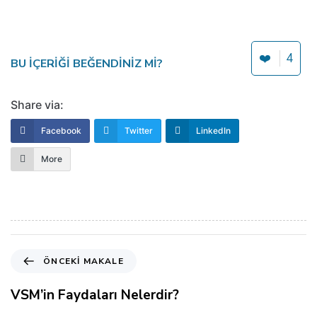
❤️
4
BU IÇERIĞI BEĞENDINIZ MI?
Share via:
Facebook
Twitter
LinkedIn
More
Ö
ÖNCEKI MAKALE
n
c
VSM’in Faydaları Nelerdir?
e