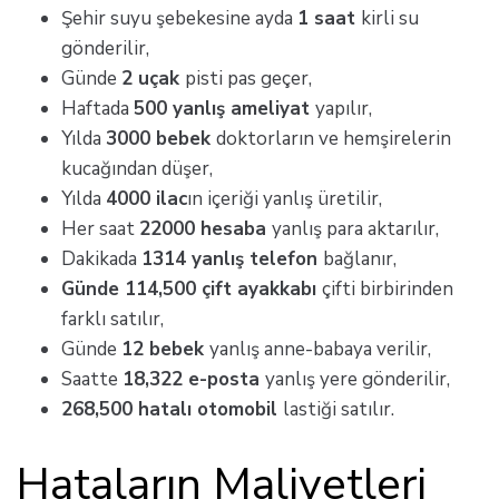
Şehir suyu şebekesine ayda
1 saat
kirli su
gönderilir,
Günde
2 uçak
pisti pas geçer,
Haftada
500 yanlış ameliyat
yapılır,
Yılda
3000 bebek
doktorların ve hemşirelerin
kucağından düşer,
Yılda
4000 ilac
ın içeriği yanlış üretilir,
Her saat
22000 hesaba
yanlış para aktarılır,
Dakikada
1314 yanlış telefon
bağlanır,
Günde
114,500
çift ayakkabı
çifti birbirinden
farklı satılır,
Günde
12 bebek
yanlış anne-babaya verilir,
Saatte
18,322
e-posta
yanlış yere gönderilir,
268,500
hatalı otomobil
lastiği satılır.
Hataların Maliyetleri