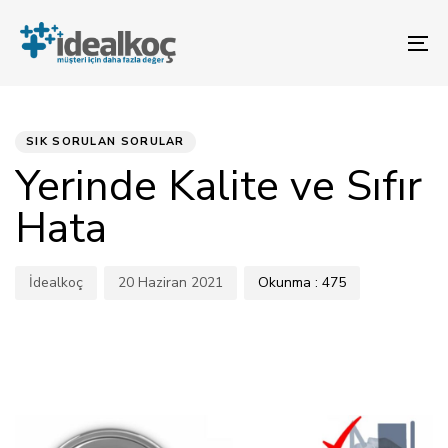
Bağlantılara
Birincil
atla
gezinme
To
bölümüne
na
geç
YAYINLANAN:
Yazar
Yayınlandı:
İçeriğe
atla
SIK SORULAN SORULAR
Yerinde Kalite ve Sıfır
Hata
İdealkoç
20 Haziran 2021
Okunma :
475