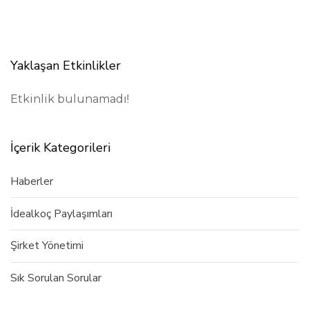
l
e
Yaklaşan Etkinlikler
Etkinlik bulunamadı!
İçerik Kategorileri
Haberler
İdealkoç Paylaşımları
Şirket Yönetimi
Sık Sorulan Sorular