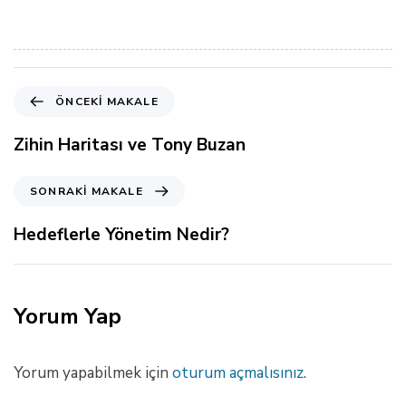
Ö
ÖNCEKI MAKALE
n
c
Zihin Haritası ve Tony Buzan
e
k
S
SONRAKI MAKALE
i
o
M
n
Hedeflerle Yönetim Nedir?
a
r
k
a
a
k
l
i
Yorum Yap
e
M
a
k
Yorum yapabilmek için
oturum açmalısınız
.
a