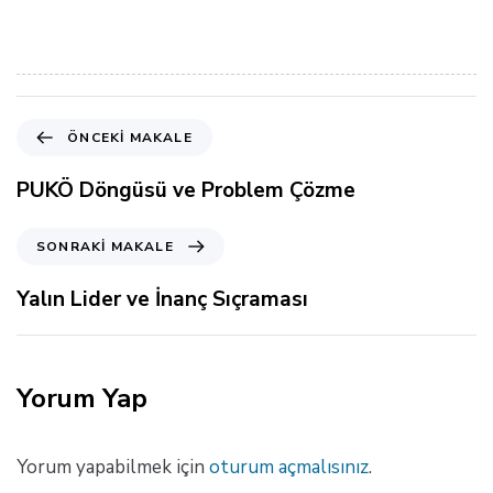
Ö
ÖNCEKI MAKALE
n
c
PUKÖ Döngüsü ve Problem Çözme
e
k
S
SONRAKI MAKALE
i
o
M
n
Yalın Lider ve İnanç Sıçraması
a
r
k
a
a
k
l
i
Yorum Yap
e
M
a
k
Yorum yapabilmek için
oturum açmalısınız
.
a