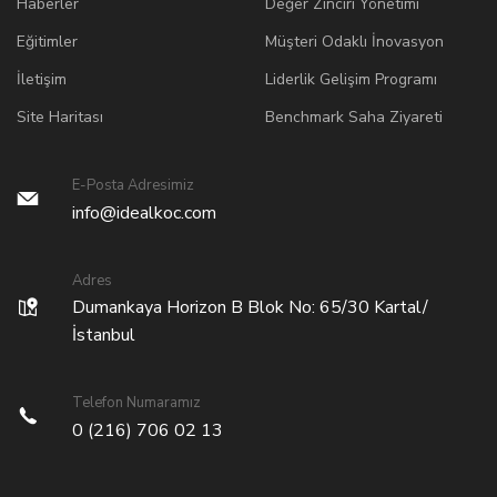
Haberler
Değer Zinciri Yönetimi
Eğitimler
Müşteri Odaklı İnovasyon
İletişim
Liderlik Gelişim Programı
Site Haritası
Benchmark Saha Ziyareti
E-Posta Adresimiz
info@idealkoc.com
Adres
Dumankaya Horizon B Blok No: 65/30 Kartal/
İstanbul
Telefon Numaramız
0 (216) 706 02 13