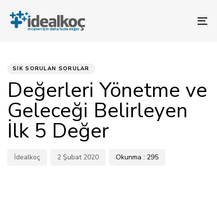
Bağlantılara
Birincil
atla
gezinme
To
bölümüne
na
geç
YAYINLANAN:
Yazar
Yayınlandı:
İçeriğe
atla
SIK SORULAN SORULAR
Değerleri Yönetme ve
Geleceği Belirleyen
İlk 5 Değer
İdealkoç
2 Şubat 2020
Okunma :
295