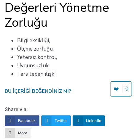
Değerleri Yönetme
Zorluğu
Bilgi eksikliği,
Ölçme zorluğu,
Yetersiz kontrol,
Uygunsuzluk,
Ters tepen ilişki
❤️
0
BU IÇERIĞI BEĞENDINIZ MI?
Share via:
Facebook
Twitter
LinkedIn
More