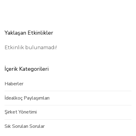
l
e
Yaklaşan Etkinlikler
Etkinlik bulunamadı!
İçerik Kategorileri
Haberler
İdealkoç Paylaşımları
Şirket Yönetimi
Sık Sorulan Sorular