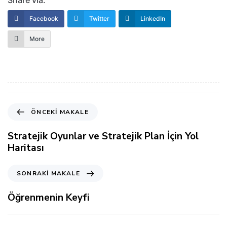
Facebook
Twitter
LinkedIn
More
Ö
ÖNCEKI MAKALE
n
c
Stratejik Oyunlar ve Stratejik Plan İçin Yol
e
Haritası
k
i
S
SONRAKI MAKALE
M
o
a
n
Öğrenmenin Keyfi
k
r
a
a
l