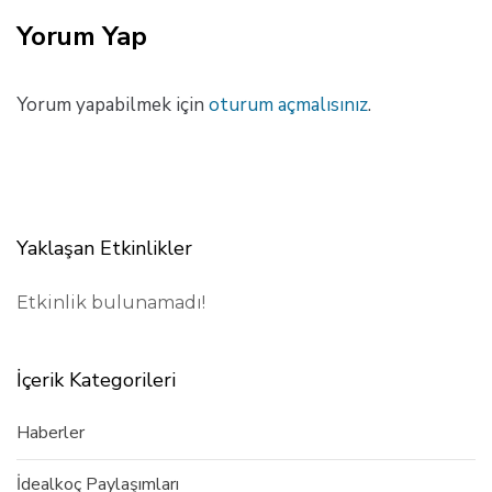
k
e
i
Yorum Yap
M
a
k
Yorum yapabilmek için
oturum açmalısınız
.
a
l
e
Yaklaşan Etkinlikler
Etkinlik bulunamadı!
İçerik Kategorileri
Haberler
İdealkoç Paylaşımları