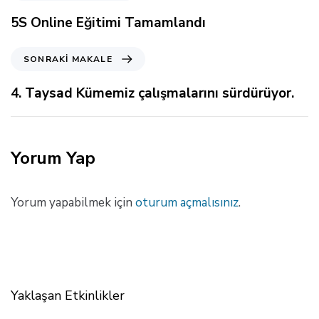
n
c
5S Online Eğitimi Tamamlandı
e
k
S
SONRAKI MAKALE
i
o
M
n
4. Taysad Kümemiz çalışmalarını sürdürüyor.
a
r
k
a
a
k
l
i
Yorum Yap
e
M
a
k
Yorum yapabilmek için
oturum açmalısınız
.
a
l
e
Yaklaşan Etkinlikler