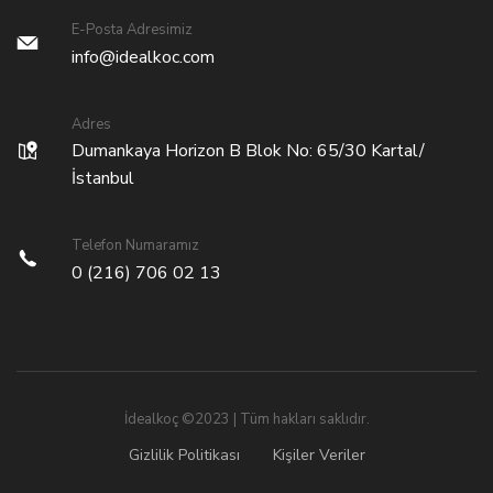
E-Posta Adresimiz
info@idealkoc.com
Adres
Dumankaya Horizon B Blok No: 65/30 Kartal/
İstanbul
Telefon Numaramız
0 (216) 706 02 13
İdealkoç ©2023 | Tüm hakları saklıdır.
Gizlilik Politikası
Kişiler Veriler