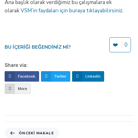
Ana başlık olarak verdiğimiz bu çalışmalara ek
olarak
VSM’in faydaları için buraya tıklayabilirsiniz.
❤️
0
BU IÇERIĞI BEĞENDINIZ MI?
Share via:
Facebook
Twitter
LinkedIn
More
Ö
ÖNCEKI MAKALE