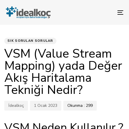
Bağlantılara
Birincil
atla
gezinme
To
bölümüne
na
geç
YAYINLANAN:
Yazar
Yayınlandı:
İçeriğe
atla
SIK SORULAN SORULAR
VSM (Value Stream
Mapping) yada Değer
Akış Haritalama
Tekniği Nedir?
İdealkoç
1 Ocak 2023
Okunma :
299
VSM Neden Kullanılır ?