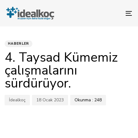
Bağlantılara
Birincil
atla
gezinme
To
bölümüne
na
geç
YAYINLANAN:
Yazar
Yayınlandı:
İçeriğe
atla
HABERLER
4. Taysad Kümemiz
çalışmalarını
sürdürüyor.
İdealkoç
18 Ocak 2023
Okunma :
248