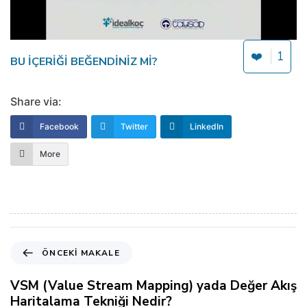
❤️
1
BU IÇERIĞI BEĞENDINIZ MI?
Share via:
Facebook
Twitter
LinkedIn
More
Ö
ÖNCEKI MAKALE
n
c
VSM (Value Stream Mapping) yada Değer Akış
e
Haritalama Tekniği Nedir?