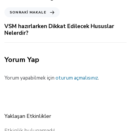
k
i
S
SONRAKI MAKALE
M
o
a
n
VSM hazırlarken Dikkat Edilecek Hususlar
k
r
Nelerdir?
a
a
l
k
e
i
M
Yorum Yap
a
k
a
Yorum yapabilmek için
oturum açmalısınız
.
l
e
Yaklaşan Etkinlikler
Etkinlik bulunamadı!