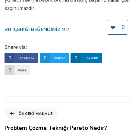
yönetilirse (network orchestration) başarı o kadar çok
kaçınılmazdır.
❤️
0
BU IÇERIĞI BEĞENDINIZ MI?
Share via:
Facebook
Twitter
LinkedIn
More
Ö
ÖNCEKI MAKALE
n
c
Problem Çözme Tekniği Pareto Nedir?
e