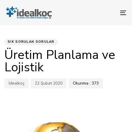
Bağlantılara
Birincil
atla
gezinme
To
bölümüne
na
geç
YAYINLANAN:
Yazar
Yayınlandı:
İçeriğe
atla
SIK SORULAN SORULAR
Üretim Planlama ve
Lojistik
İdealkoç
22 Şubat 2020
Okunma :
373