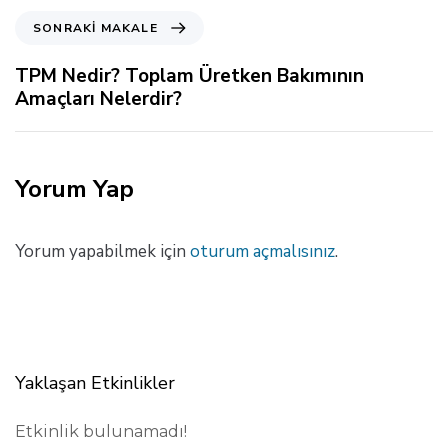
k
S
SONRAKI MAKALE
i
o
M
n
TPM Nedir? Toplam Üretken Bakımının
a
r
Amaçları Nelerdir?
k
a
a
k
l
i
e
M
Yorum Yap
a
k
a
Yorum yapabilmek için
oturum açmalısınız
.
l
e
Yaklaşan Etkinlikler
Etkinlik bulunamadı!