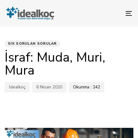
Bağlantılara
Birincil
atla
gezinme
To
bölümüne
na
geç
YAYINLANAN:
Yazar
Yayınlandı:
İçeriğe
atla
SIK SORULAN SORULAR
İsraf: Muda, Muri,
Mura
İdealkoç
6 Nisan 2020
Okunma :
242