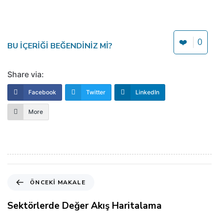
❤️
0
BU IÇERIĞI BEĞENDINIZ MI?
Share via:
Facebook
Twitter
LinkedIn
More
Ö
ÖNCEKI MAKALE
n
c
Sektörlerde Değer Akış Haritalama
e