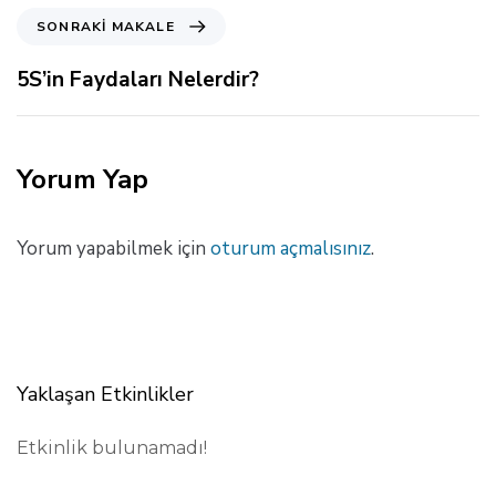
k
S
SONRAKI MAKALE
i
o
M
n
5S’in Faydaları Nelerdir?
a
r
k
a
a
k
l
i
Yorum Yap
e
M
a
k
Yorum yapabilmek için
oturum açmalısınız
.
a
l
e
Yaklaşan Etkinlikler
Etkinlik bulunamadı!