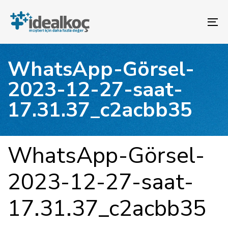
Bağlantılara
Birincil
atla
gezinme
To
bölümüne
na
geç
İçeriğe
WhatsApp-Görsel-
atla
2023-12-27-saat-
17.31.37_c2acbb35
YAYINLANAN:
Yazar
Yayınlandı:
WhatsApp-Görsel-
2023-12-27-saat-
17.31.37_c2acbb35