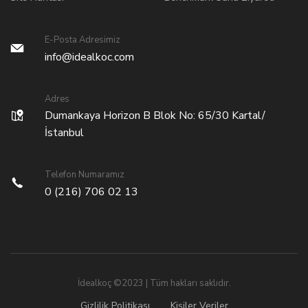
E-Posta Adresimiz
info@idealkoc.com
Adres
Dumankaya Horizon B Blok No: 65/30 Kartal/
İstanbul
Telefon Numaramız
0 (216) 706 02 13
İdealkoç ©2023 | Tüm hakları saklıdır.
Gizlilik Politikası
Kişiler Veriler