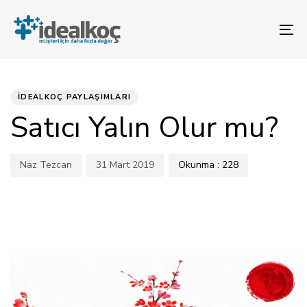
Bağlantılara
Birincil
atla
gezinme
To
bölümüne
na
geç
YAYINLANAN:
Yazar
Yayınlandı:
İçeriğe
atla
İDEALKOÇ PAYLAŞIMLARI
Satıcı Yalın Olur mu?
Naz Tezcan
31 Mart 2019
Okunma :
228