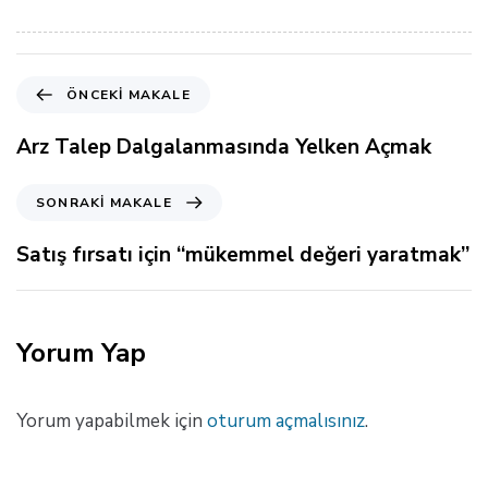
Ö
ÖNCEKI MAKALE
n
c
Arz Talep Dalgalanmasında Yelken Açmak
e
k
S
SONRAKI MAKALE
i
o
M
n
Satış fırsatı için “mükemmel değeri yaratmak”
a
r
k
a
a
k
l
i
Yorum Yap
e
M
a
k
Yorum yapabilmek için
oturum açmalısınız
.
a
l