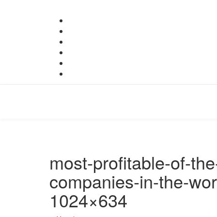
most-profitable-of-the
companies-in-the-wor
1024×634