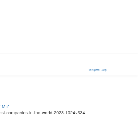
İletişime Geç
r Mı?
rgest-companies-in-the-world-2023-1024×634