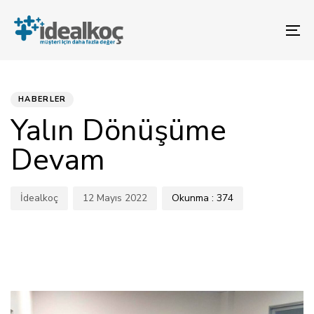
Bağlantılara
Birincil
atla
gezinme
To
bölümüne
na
geç
YAYINLANAN:
Yazar
Yayınlandı:
İçeriğe
atla
HABERLER
Yalın Dönüşüme
Devam
İdealkoç
12 Mayıs 2022
Okunma :
374