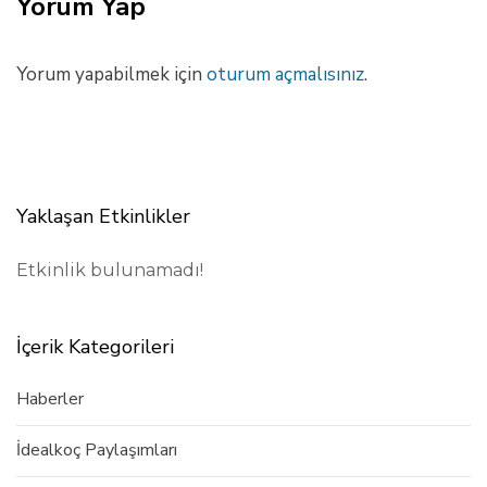
Yorum Yap
e
M
a
k
Yorum yapabilmek için
oturum açmalısınız
.
a
l
e
Yaklaşan Etkinlikler
Etkinlik bulunamadı!
İçerik Kategorileri
Haberler
İdealkoç Paylaşımları