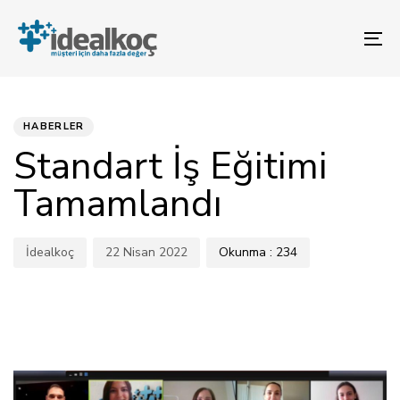
Bağlantılara
Birincil
atla
gezinme
To
bölümüne
na
geç
YAYINLANAN:
Yazar
Yayınlandı:
İçeriğe
atla
HABERLER
Standart İş Eğitimi
Tamamlandı
İdealkoç
22 Nisan 2022
Okunma :
234