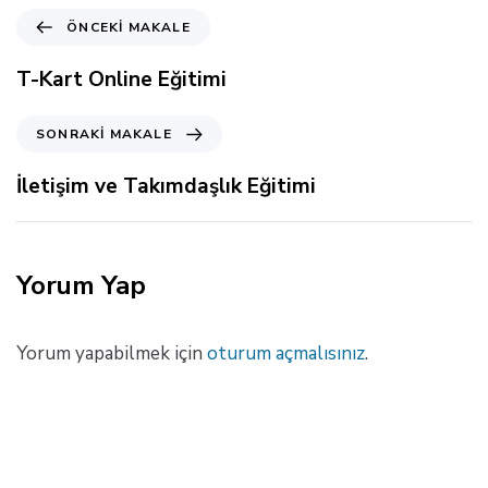
Ö
ÖNCEKI MAKALE
n
c
T-Kart Online Eğitimi
e
k
S
SONRAKI MAKALE
i
o
M
n
İletişim ve Takımdaşlık Eğitimi
a
r
k
a
a
k
l
i
Yorum Yap
e
M
a
k
Yorum yapabilmek için
oturum açmalısınız
.
a
l
e