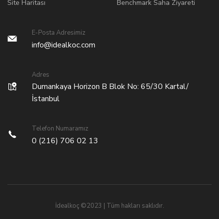
Site Haritası
Benchmark Saha Ziyareti
E-Posta Adresimiz
info@idealkoc.com
Adres
Dumankaya Horizon B Blok No: 65/30 Kartal/
İstanbul
Telefon Numaramız
0 (216) 706 02 13
İdealkoç ©2023 | Tüm hakları saklıdır.