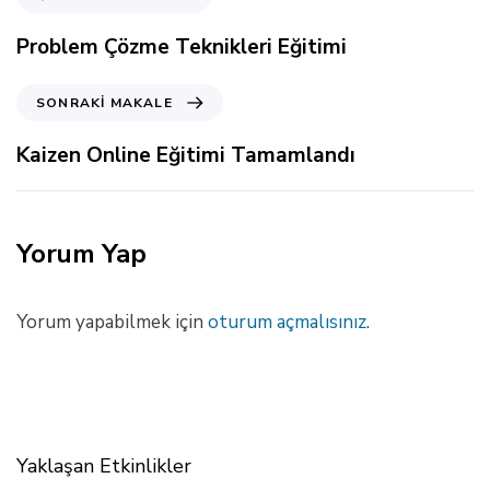
n
c
Problem Çözme Teknikleri Eğitimi
e
k
S
SONRAKI MAKALE
i
o
M
n
Kaizen Online Eğitimi Tamamlandı
a
r
k
a
a
k
l
i
Yorum Yap
e
M
a
k
Yorum yapabilmek için
oturum açmalısınız
.
a
l
e
Yaklaşan Etkinlikler