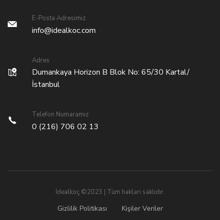
E-Posta Adresimiz
info@idealkoc.com
Adres
Dumankaya Horizon B Blok No: 65/30 Kartal/
İstanbul
Telefon Numaramız
0 (216) 706 02 13
İdealkoç ©2023 | Tüm hakları saklıdır.
Gizlilik Politikası
Kişiler Veriler