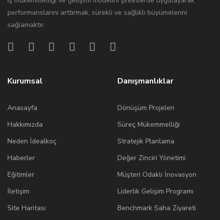
iş mükemmelliği ve gelişimi modelini şirketlerde uygulayarak
performanslarını arttırmak, sürekli ve sağlıklı büyümelerini
sağlamaktır.
Kurumsal
Danışmanlıklar
Anasayfa
Dönüşüm Projeleri
Hakkımızda
Süreç Mükemmelliği
Neden İdealkoç
Stratejik Planlama
Haberler
Değer Zinciri Yönetimi
Eğitimler
Müşteri Odaklı İnovasyon
İletişim
Liderlik Gelişim Programı
Site Haritası
Benchmark Saha Ziyareti