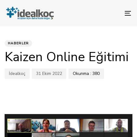
Bağlantılara
Birincil
atla
gezinme
To
bölümüne
na
geç
YAYINLANAN:
Yazar
Yayınlandı:
İçeriğe
atla
HABERLER
Kaizen Online Eğitimi
İdealkoç
31 Ekim 2022
Okunma :
380