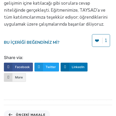
gelişimin içine katılacağı gibi sorulara cevap
niteliğinde gerçekleşti. Eğitmenimize, TAYSAD’a ve
tüm katılımcılarımıza teşekkür ediyor; öğrendiklerini
uygulamak üzere çalışmalarında başarılar diliyoruz.
❤️
1
BU IÇERIĞI BEĞENDINIZ MI?
Share via:
Facebook
Twitter
LinkedIn
More
Ö
ÖNCEKI MAKALE