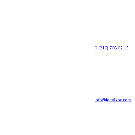
Bağlantılara
Birincil
atla
gezinme
bölümüne
geç
İçeriğe
atla
0 (216) 706 02 13
info@idealkoc.com