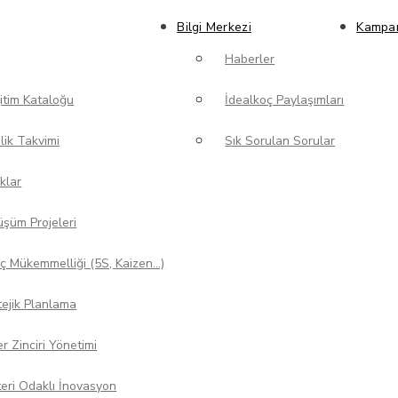
Bilgi Merkezi
Kampa
Haberler
itim Kataloğu
İdealkoç Paylaşımları
nlik Takvimi
Sık Sorulan Sorular
klar
şüm Projeleri
ç Mükemmelliği (5S, Kaizen…)
tejik Planlama
r Zinciri Yönetimi
eri Odaklı İnovasyon