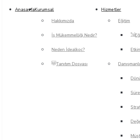
Anasayfa
Kurumsal
Hizmetler
Hakkımızda
Eğitim
İş Mükemmelliği Nedir?
Eğ
Neden İdealkoç?
Etki
Tanıtım Dosyası
Danışmanlı
Dönü
Süre
Stra
Değe
Müşt