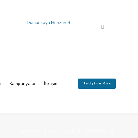
Dumankaya Horizon B
i
Kampanyalar
İletişim
İletişime Geç
Anasayfa
Etkinlikler
Etkinlikler