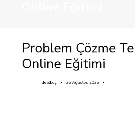
Online Eğitimi
YAYINLANAN:
Yazar
Yayınlandı:
Problem Çözme Tek
Online Eğitimi
İdealkoç
26 Ağustos 2025