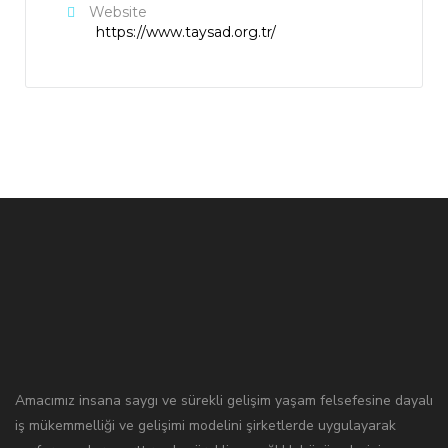
Website
https://www.taysad.org.tr/
Amacımız insana saygı ve sürekli gelişim yaşam felsefesine dayalı
iş mükemmelliği ve gelişimi modelini şirketlerde uygulayarak