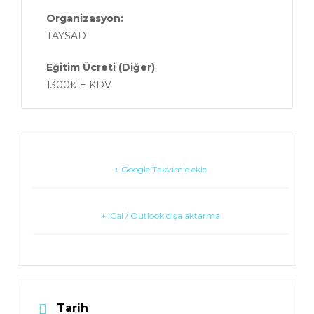
Organizasyon:
TAYSAD
Eğitim Ücreti (Diğer)
:
1300₺ + KDV
+ Google Takvim'e ekle
+ iCal / Outlook dışa aktarma
Tarih