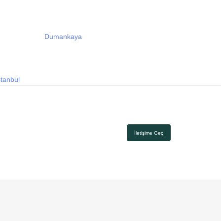
Dumankaya
stanbul
İletişime Geç