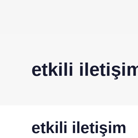
etkili iletişi
YAYINLANAN:
Yazar
Yayınlandı:
etkili iletişim