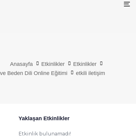
To
na
Anasayfa
Etkinlikler
Etkinlikler
m ve Beden Dili Online Eğitimi
etkili iletişim
Yaklaşan Etkinlikler
Etkinlik bulunamadı!