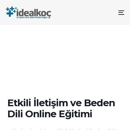
Bağlantılara
Birincil
atla
gezinme
To
bölümüne
na
geç
İçeriğe
atla
Etkili İletişim ve Beden
Dili Online Eğitimi