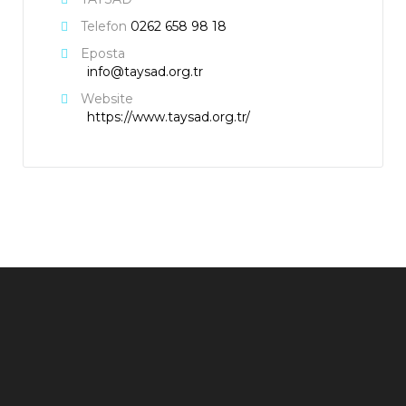
Telefon
0262 658 98 18
Eposta
info@taysad.org.tr
Website
https://www.taysad.org.tr/