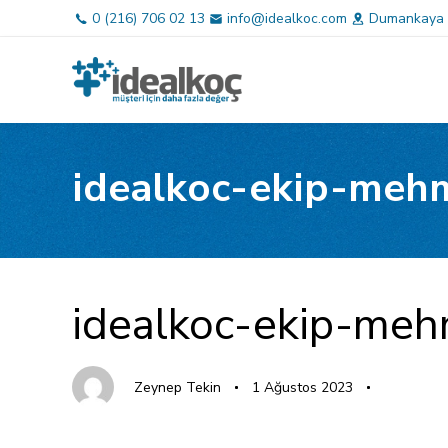
Bağlantılara
Birincil
0 (216) 706 02 13
info@idealkoc.com
Dumankaya H
atla
gezinme
bölümüne
geç
İçeriğe
atla
idealkoc-ekip-meh
YAYINLANAN:
Yazar
Yayınlandı:
idealkoc-ekip-me
Zeynep Tekin
1 Ağustos 2023