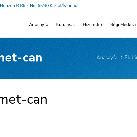
orizon B Blok No: 65/30 Kartal/İstanbul
Anasayfa
Kurumsal
Hizmetler
Bilgi Merkezi
met-can
Anasayfa
Ekibi
hmet-can