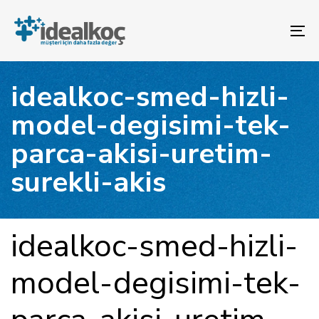
Bağlantılara
Birincil
atla
gezinme
To
bölümüne
na
geç
İçeriğe
idealkoc-smed-hizli-
atla
model-degisimi-tek-
parca-akisi-uretim-
surekli-akis
YAYINLANAN:
Yazar
Yayınlandı:
idealkoc-smed-hizli-
model-degisimi-tek-