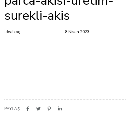
parca-akisi-uretim-
surekli-akis
İdealkoç
8 Nisan 2023
PAYLAŞ