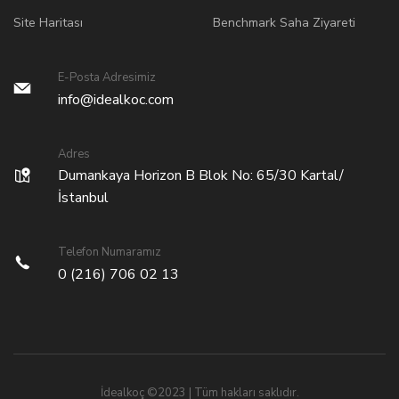
Site Haritası
Benchmark Saha Ziyareti
E-Posta Adresimiz
info@idealkoc.com
Adres
Dumankaya Horizon B Blok No: 65/30 Kartal/
İstanbul
Telefon Numaramız
0 (216) 706 02 13
İdealkoç ©2023 | Tüm hakları saklıdır.