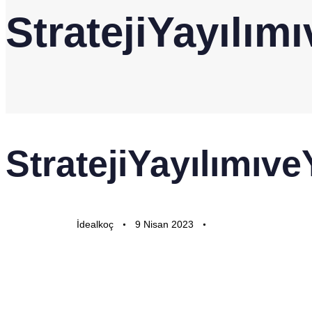
StratejiYayılım
YAYINLANAN:
Yazar
Yayınlandı:
StratejiYayılımıve
İdealkoç
9 Nisan 2023