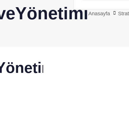
ıveYönetimi
Anasayfa
Stra
Yönetimi