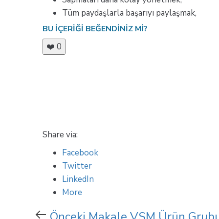
Tüm paydaşlarla başarıyı paylaşmak,
BU IÇERIĞI BEĞENDINIZ MI?
❤️
0
Share via:
Facebook
Twitter
LinkedIn
More
Önceki
Önceki Makale
VSM Ürün Grubu 