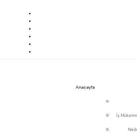
Anasayfa
İş Mükemme
Nede