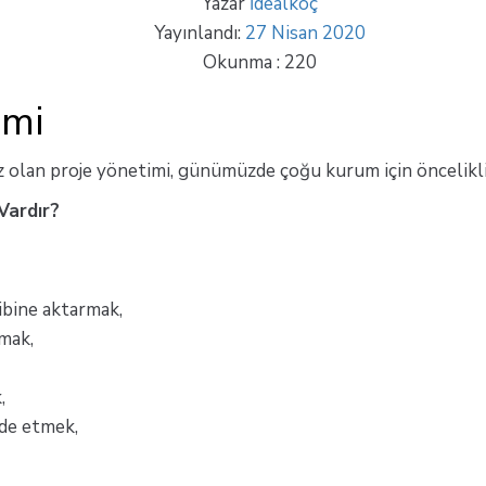
Yazar
İdealkoç
Yayınlandı:
27 Nisan 2020
Okunma :
220
emi
z olan proje yönetimi, günümüzde çoğu kurum için öncelikli
Vardır?
kibine aktarmak,
tmak,
,
lde etmek,