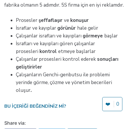
fabrika olmanın 5 adımdır. 5S firma için en iyi reklamdır.
Prosesler
şeffaflaşır
ve
konuşur
İsraflar ve kayıplar
görünür
hale gelir
Çalışanlar israfları ve kayıpları
görmeye
başlar
İsrafları ve kayıpları gören çalışanlar
prosesleri
kontrol
etmeye başlarlar
Çalışanlar prosesleri kontrol ederek
sonuçları
geliştirirler
Çalışanların Genchi-genbutsu ile problemi
yerinde görme, çözme ve yönetim becerileri
oluşur
.
❤️
0
BU IÇERIĞI BEĞENDINIZ MI?
Share via: