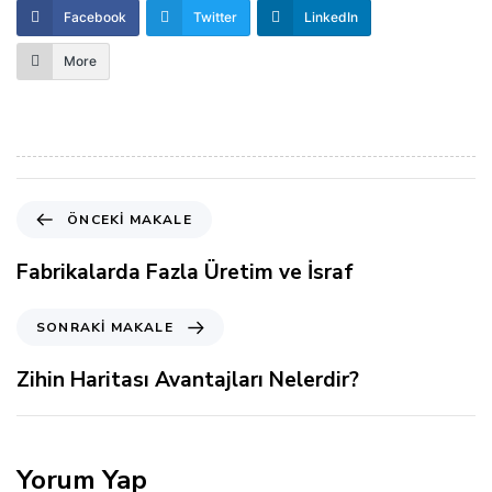
Facebook
Twitter
LinkedIn
More
Ö
ÖNCEKI MAKALE
n
c
Fabrikalarda Fazla Üretim ve İsraf
e
k
S
SONRAKI MAKALE
i
o
M
n
Zihin Haritası Avantajları Nelerdir?
a
r
k
a
a
k
l
i
Yorum Yap
e