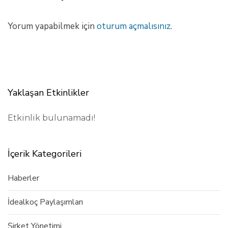
M
a
k
Yorum yapabilmek için
oturum açmalısınız
.
a
l
e
Yaklaşan Etkinlikler
Etkinlik bulunamadı!
İçerik Kategorileri
Haberler
İdealkoç Paylaşımları
Şirket Yönetimi