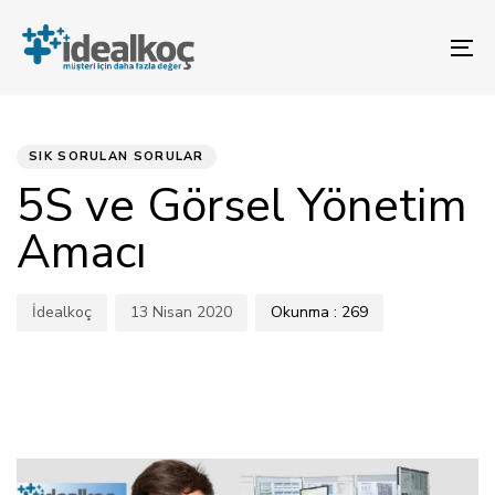
Bağlantılara
Birincil
atla
gezinme
To
bölümüne
na
geç
YAYINLANAN:
Yazar
Yayınlandı:
İçeriğe
atla
SIK SORULAN SORULAR
5S ve Görsel Yönetim
Amacı
İdealkoç
13 Nisan 2020
Okunma :
269