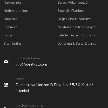
Hakkımızda
Süreç Mükemmelliği
Neden İdealkoç
Stratejik Planlama
Haberler
Değer Zinciri Yönetimi
Eğitimler
Müşteri Odaklı İnovasyon
İletişim
Liderlik Gelişim Programı
Site Haritası
Benchmark Saha Ziyareti
E-Posta Adresimiz
info@idealkoc.com
Adres
Dumankaya Horizon B Blok No: 65/30 Kartal/
İstanbul
Telefon Numaramız