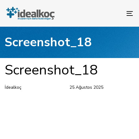
Bağlantılara
Birincil
atla
gezinme
To
bölümüne
na
geç
İçeriğe
Screenshot_18
atla
YAYINLANAN:
Yazar
Yayınlandı:
Screenshot_18
İdealkoç
25 Ağustos 2025