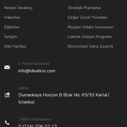
Neden İdealkoç
Stratejik Planlama
Haberler
Değer Zinciri Yönetimi
Eğitimler
Müşteri Odaklı İnovasyon
İletişim
Liderlik Gelişim Programı
Site Haritası
Benchmark Saha Ziyareti
E-Posta Adresimiz
info@idealkoc.com
Adres
Dumankaya Horizon B Blok No: 65/30 Kartal/
İstanbul
Telefon Numaramız
0 (216) 706 02 13