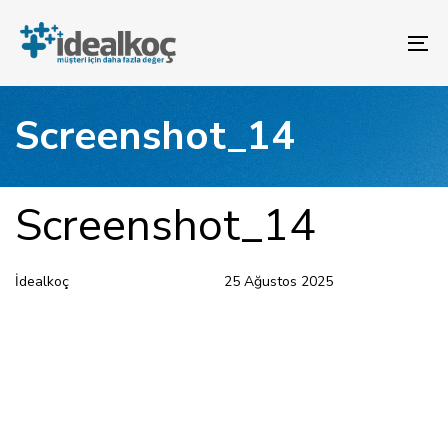
Bağlantılara
Birincil
atla
gezinme
To
bölümüne
na
geç
İçeriğe
Screenshot_14
atla
YAYINLANAN:
Yazar
Yayınlandı:
Screenshot_14
İdealkoç
25 Ağustos 2025