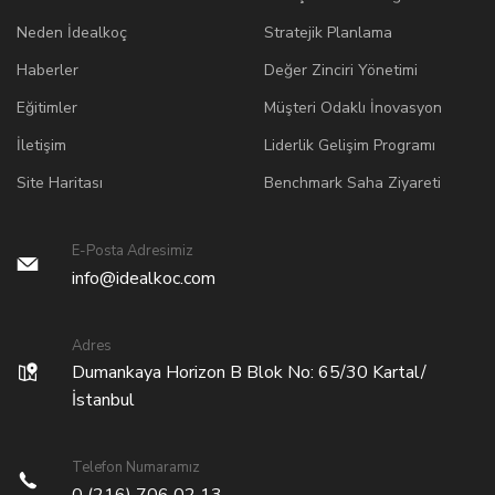
Neden İdealkoç
Stratejik Planlama
Haberler
Değer Zinciri Yönetimi
Eğitimler
Müşteri Odaklı İnovasyon
İletişim
Liderlik Gelişim Programı
Site Haritası
Benchmark Saha Ziyareti
E-Posta Adresimiz
info@idealkoc.com
Adres
Dumankaya Horizon B Blok No: 65/30 Kartal/
İstanbul
Telefon Numaramız
0 (216) 706 02 13