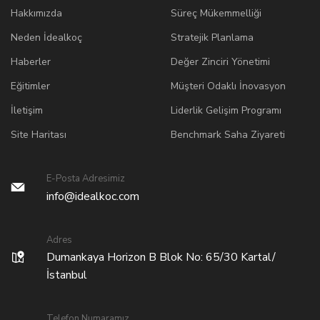
Hakkımızda
Süreç Mükemmelliği
Neden İdealkoç
Stratejik Planlama
Haberler
Değer Zinciri Yönetimi
Eğitimler
Müşteri Odaklı İnovasyon
İletişim
Liderlik Gelişim Programı
Site Haritası
Benchmark Saha Ziyareti
E-Posta Adresimiz
info@idealkoc.com
Adres
Dumankaya Horizon B Blok No: 65/30 Kartal/
İstanbul
Telefon Numaramız