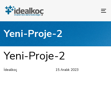
Bağlantılara
Birincil
atla
gezinme
To
bölümüne
na
geç
İçeriğe
Yeni-Proje-2
atla
YAYINLANAN:
Yazar
Yayınlandı:
Yeni-Proje-2
İdealkoç
15 Aralık 2023