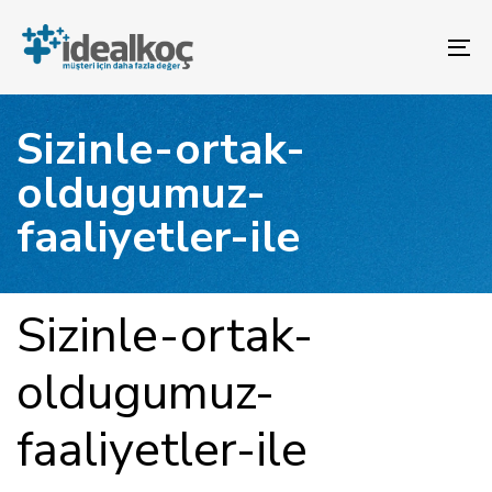
Bağlantılara
Birincil
atla
gezinme
To
bölümüne
na
geç
İçeriğe
Sizinle-ortak-
atla
oldugumuz-
faaliyetler-ile
YAYINLANAN:
Yazar
Yayınlandı:
Sizinle-ortak-
oldugumuz-
faaliyetler-ile