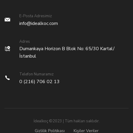
E-Posta Adresimiz
info@idealkoc.com
Adres
Dumankaya Horizon B Blok No: 65/30 Kartal/
İstanbul
Telefon Numaramız
0 (216) 706 02 13
İdealkoç ©2023 | Tüm hakları saklıdır.
Gizlilik Politikası
Kişiler Veriler