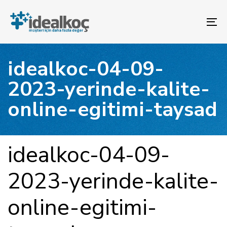
Bağlantılara
Birincil
atla
gezinme
To
bölümüne
na
geç
İçeriğe
idealkoc-04-09-
atla
2023-yerinde-kalite-
online-egitimi-taysad
YAYINLANAN:
Yazar
Yayınlandı:
idealkoc-04-09-
2023-yerinde-kalite-
online-egitimi-