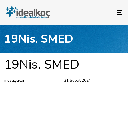
Bağlantılara
Birincil
atla
gezinme
To
bölümüne
na
geç
İçeriğe
19Nis. SMED
atla
YAYINLANAN:
Yazar
Yayınlandı:
19Nis. SMED
musa.yakan
21 Şubat 2024