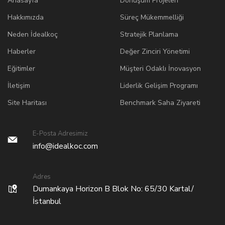
Anasayfa
Dönüşüm Projeleri
Hakkımızda
Süreç Mükemmelliği
Neden İdealkoç
Stratejik Planlama
Haberler
Değer Zinciri Yönetimi
Eğitimler
Müşteri Odaklı İnovasyon
İletişim
Liderlik Gelişim Programı
Site Haritası
Benchmark Saha Ziyareti
E-Posta Adresimiz
info@idealkoc.com
Adres
Dumankaya Horizon B Blok No: 65/30 Kartal/
İstanbul