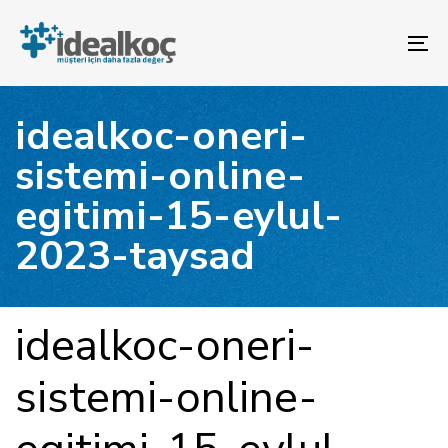
Bağlantılara
Birincil
atla
gezinme
To
bölümüne
na
geç
İçeriğe
idealkoc-oneri-
atla
sistemi-online-
egitimi-15-eylul-
2023-taysad
YAYINLANAN:
Yazar
Yayınlandı:
idealkoc-oneri-
sistemi-online-