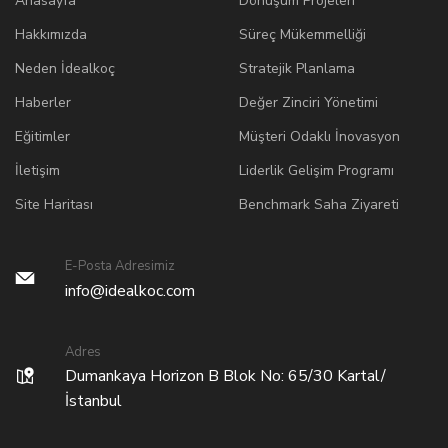
Anasayfa
Dönüşüm Projeleri
Hakkımızda
Süreç Mükemmelliği
Neden İdealkoç
Stratejik Planlama
Haberler
Değer Zinciri Yönetimi
Eğitimler
Müşteri Odaklı İnovasyon
İletişim
Liderlik Gelişim Programı
Site Haritası
Benchmark Saha Ziyareti
E-Posta Adresimiz
info@idealkoc.com
Adres
Dumankaya Horizon B Blok No: 65/30 Kartal/
İstanbul