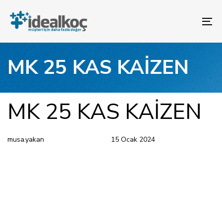
Bağlantılara
Birincil
atla
gezinme
To
bölümüne
na
geç
İçeriğe
MK 25 KAS KAİZEN
atla
YAYINLANAN:
Yazar
Yayınlandı:
MK 25 KAS KAİZEN
musa.yakan
15 Ocak 2024