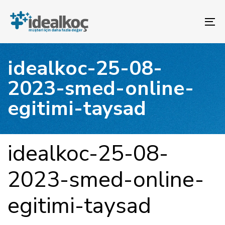
Bağlantılara
Birincil
atla
gezinme
To
bölümüne
na
geç
İçeriğe
idealkoc-25-08-
atla
2023-smed-online-
egitimi-taysad
YAYINLANAN:
Yazar
Yayınlandı:
idealkoc-25-08-
2023-smed-online-
egitimi-taysad