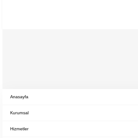
Anasayfa
Kurumsal
GK 6 MART Y
Hizmetler