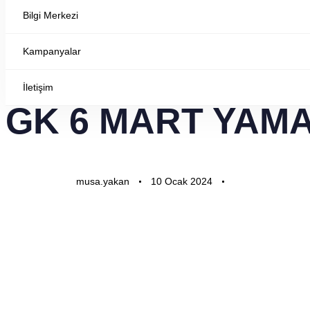
Anasayfa
Etkinlikler
Etkinlikler
Güncel Devlet D
Bilgi Merkezi
Kampanyalar
İletişim
YAYINLANAN:
Yazar
Yayınlandı:
GK 6 MART YAM
musa.yakan
10 Ocak 2024