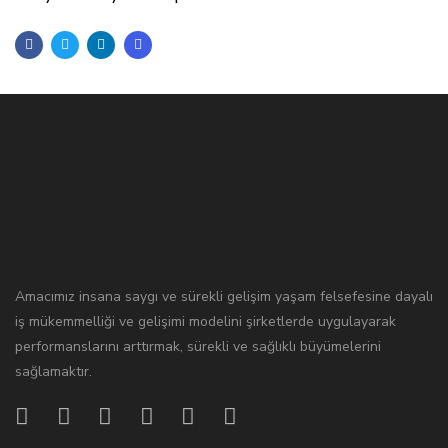
Amacımız insana saygı ve sürekli gelişim yaşam felsefesine dayalı
iş mükemmelliği ve gelişimi modelini şirketlerde uygulayarak
performanslarını arttırmak, sürekli ve sağlıklı büyümelerini
sağlamaktır.