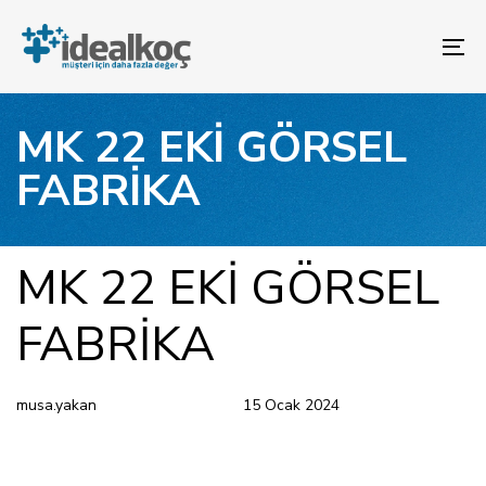
Bağlantılara
Birincil
atla
gezinme
To
bölümüne
na
geç
İçeriğe
MK 22 EKİ GÖRSEL
atla
FABRİKA
YAYINLANAN:
Yazar
Yayınlandı:
MK 22 EKİ GÖRSEL
FABRİKA
musa.yakan
15 Ocak 2024