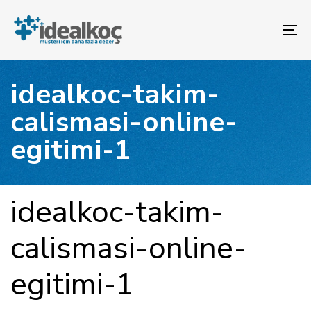
Bağlantılara
Birincil
atla
gezinme
To
bölümüne
na
geç
İçeriğe
idealkoc-takim-
atla
calismasi-online-
egitimi-1
YAYINLANAN:
Yazar
Yayınlandı:
idealkoc-takim-
calismasi-online-
egitimi-1